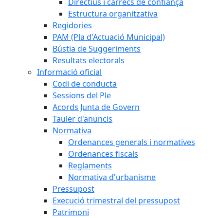
Directius i càrrecs de confiança
Estructura organitzativa
Regidories
PAM (Pla d'Actuació Municipal)
Bústia de Suggeriments
Resultats electorals
Informació oficial
Codi de conducta
Sessions del Ple
Acords Junta de Govern
Tauler d'anuncis
Normativa
Ordenances generals i normatives
Ordenances fiscals
Reglaments
Normativa d'urbanisme
Pressupost
Execució trimestral del pressupost
Patrimoni