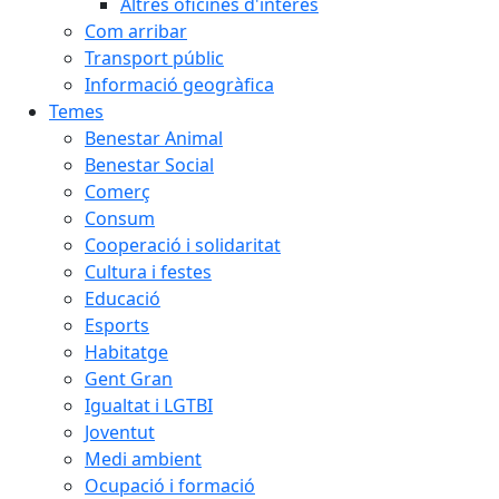
Altres oficines d'interès
Com arribar
Transport públic
Informació geogràfica
Temes
Benestar Animal
Benestar Social
Comerç
Consum
Cooperació i solidaritat
Cultura i festes
Educació
Esports
Habitatge
Gent Gran
Igualtat i LGTBI
Joventut
Medi ambient
Ocupació i formació