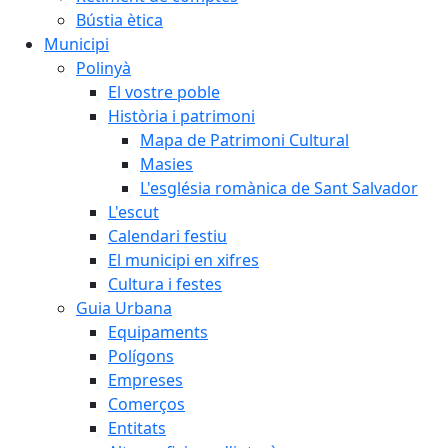
Bústia ètica
Municipi
Polinyà
El vostre poble
Història i patrimoni
Mapa de Patrimoni Cultural
Masies
L'església romànica de Sant Salvador
L'escut
Calendari festiu
El municipi en xifres
Cultura i festes
Guia Urbana
Equipaments
Polígons
Empreses
Comerços
Entitats