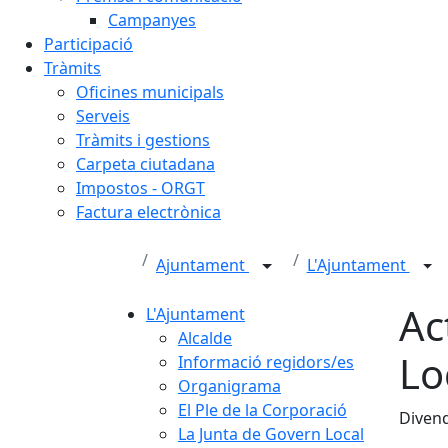
Campanyes
Participació
Tràmits
Oficines municipals
Serveis
Tràmits i gestions
Carpeta ciutadana
Impostos - ORGT
Factura electrònica
Ajuntament
L'Ajuntament
Ac
L'Ajuntament
Alcalde
Lo
Informació regidors/es
Organigrama
El Ple de la Corporació
Divend
La Junta de Govern Local
Fa