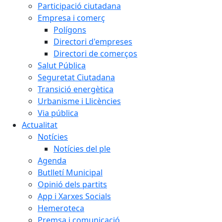
Participació ciutadana
Empresa i comerç
Polígons
Directori d'empreses
Directori de comerços
Salut Pública
Seguretat Ciutadana
Transició energètica
Urbanisme i Llicències
Via pública
Actualitat
Notícies
Notícies del ple
Agenda
Butlletí Municipal
Opinió dels partits
App i Xarxes Socials
Hemeroteca
Premsa i comunicació