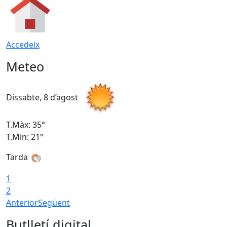
Accedeix
Meteo
Dissabte, 8 d’agost
D
T.Màx: 35°
T
T.Min: 21°
T
Tarda
1
2
Anterior
Següent
Butlletí digital