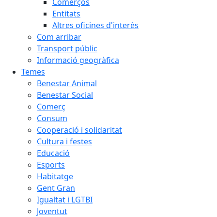
Comerços
Entitats
Altres oficines d'interès
Com arribar
Transport públic
Informació geogràfica
Temes
Benestar Animal
Benestar Social
Comerç
Consum
Cooperació i solidaritat
Cultura i festes
Educació
Esports
Habitatge
Gent Gran
Igualtat i LGTBI
Joventut