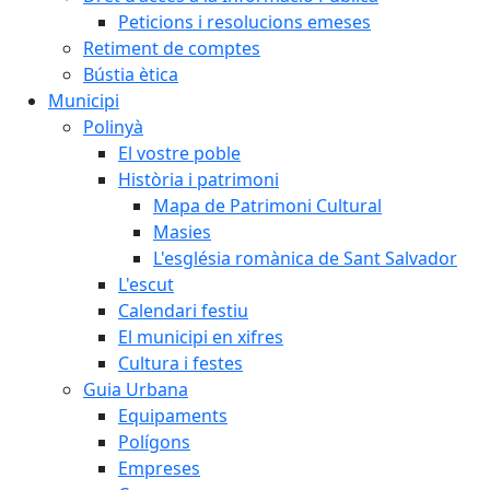
Peticions i resolucions emeses
Retiment de comptes
Bústia ètica
Municipi
Polinyà
El vostre poble
Història i patrimoni
Mapa de Patrimoni Cultural
Masies
L'església romànica de Sant Salvador
L'escut
Calendari festiu
El municipi en xifres
Cultura i festes
Guia Urbana
Equipaments
Polígons
Empreses