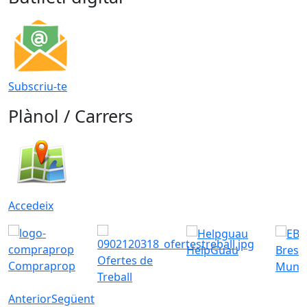
Subscriu-te
Plànol / Carrers
Accedeix
HelpGuau
Bress
Ofertes de
Compraprop
Munic
Treball
Anterior
Següent