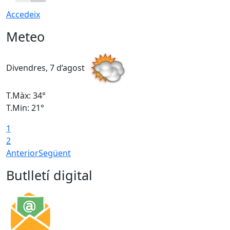
Accedeix
Meteo
Divendres, 7 d’agost
D
T.Màx: 34°
T
T.Min: 21°
T
1
T
2
Anterior
Següent
Butlletí digital