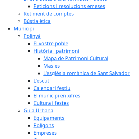
Peticions i resolucions emeses
Retiment de comptes
Bústia ètica
Municipi
Polinyà
El vostre poble
Història i patrimoni
Mapa de Patrimoni Cultural
Masies
L'església romànica de Sant Salvador
L'escut
Calendari festiu
El municipi en xifres
Cultura i festes
Guia Urbana
Equipaments
Polígons
Empreses