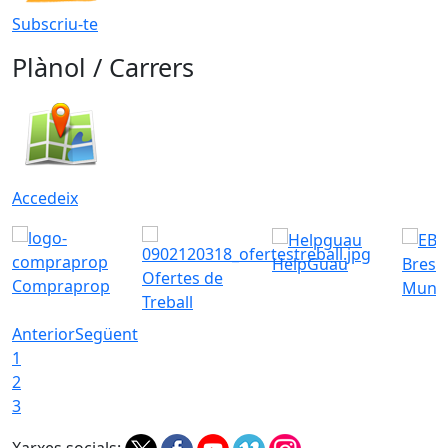
Subscriu-te
Plànol / Carrers
Accedeix
HelpGuau
Bress
Ofertes de
Compraprop
Munic
Treball
Anterior
Següent
1
2
3