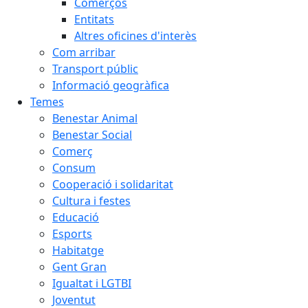
Comerços
Entitats
Altres oficines d'interès
Com arribar
Transport públic
Informació geogràfica
Temes
Benestar Animal
Benestar Social
Comerç
Consum
Cooperació i solidaritat
Cultura i festes
Educació
Esports
Habitatge
Gent Gran
Igualtat i LGTBI
Joventut