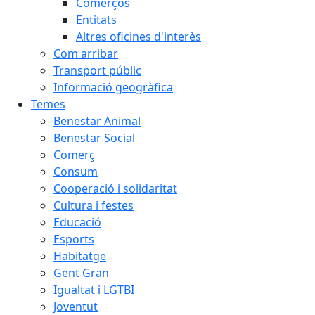
Comerços
Entitats
Altres oficines d'interès
Com arribar
Transport públic
Informació geogràfica
Temes
Benestar Animal
Benestar Social
Comerç
Consum
Cooperació i solidaritat
Cultura i festes
Educació
Esports
Habitatge
Gent Gran
Igualtat i LGTBI
Joventut