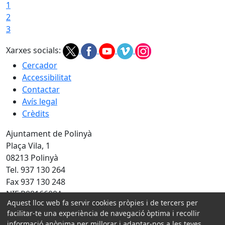
1
2
3
Xarxes socials:
Cercador
Accessibilitat
Contactar
Avís legal
Crèdits
Ajuntament de Polinyà
Plaça Vila, 1
08213 Polinyà
Tel. 937 130 264
Fax 937 130 248
NIF P0816600A
Aquest lloc web fa servir cookies pròpies i de tercers per
Amb la col·laboració de:
facilitar-te una experiència de navegació òptima i recollir
informació anònima per millorar i adaptar-nos a les teves