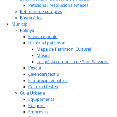
Peticions i resolucions emeses
Retiment de comptes
Bústia ètica
Municipi
Polinyà
El vostre poble
Història i patrimoni
Mapa de Patrimoni Cultural
Masies
L'església romànica de Sant Salvador
L'escut
Calendari festiu
El municipi en xifres
Cultura i festes
Guia Urbana
Equipaments
Polígons
Empreses