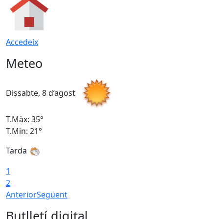
Accedeix
Meteo
Dissabte, 8 d’agost
D
T.Màx: 35°
T
T.Min: 21°
T
Tarda
1
2
Anterior
Següent
Butlletí digital