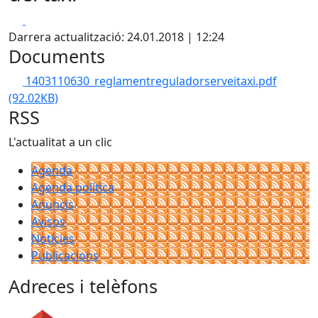
Facebook
X
Darrera actualització: 24.01.2018 | 12:24
Documents
1403110630_reglamentreguladorserveitaxi.pdf
(92.02KB)
RSS
L'actualitat a un clic
Agenda
Agenda política
Anuncis
Avisos
Notícies
Publicacions
Adreces i telèfons