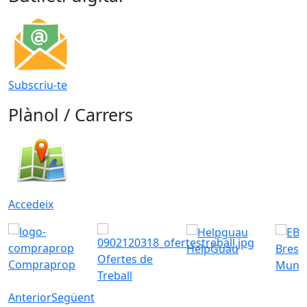
Subscriu-te
Plànol / Carrers
Accedeix
HelpGuau
Bress
Ofertes de
Compraprop
Munic
Treball
Anterior
Següent