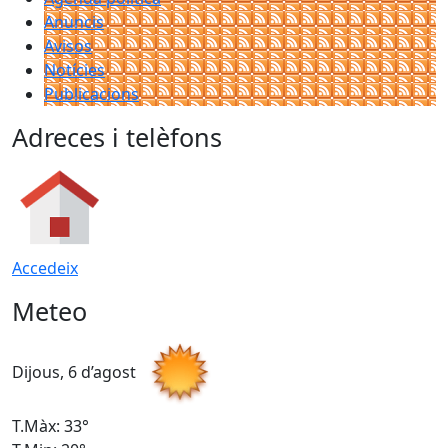
Anuncis
Avisos
Notícies
Publicacions
Adreces i telèfons
Accedeix
Meteo
Dijous, 6 d’agost
D
T.Màx: 33°
T