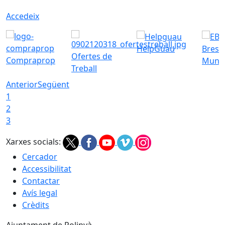
Accedeix
HelpGuau
Bress
Ofertes de
Compraprop
Munic
Treball
Anterior
Següent
1
2
3
Xarxes socials:
Cercador
Accessibilitat
Contactar
Avís legal
Crèdits
Ajuntament de Polinyà