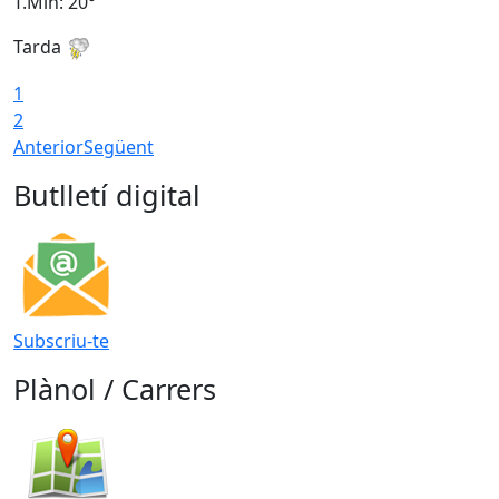
T.Min: 20°
T
Tarda
1
2
Anterior
Següent
Butlletí digital
Subscriu-te
Plànol / Carrers