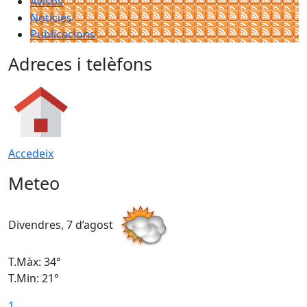
Avisos
Notícies
Publicacions
Adreces i telèfons
Accedeix
Meteo
Divendres, 7 d’agost
D
T.Màx: 34°
T
T.Min: 21°
T
1
T