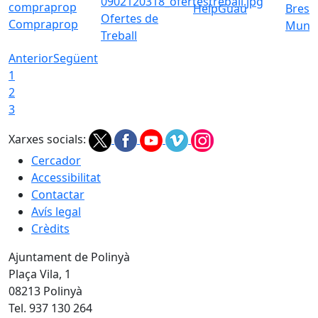
HelpGuau
Bress
Ofertes de
Compraprop
Munic
Treball
Anterior
Següent
1
2
3
Xarxes socials:
Cercador
Accessibilitat
Contactar
Avís legal
Crèdits
Ajuntament de Polinyà
Plaça Vila, 1
08213 Polinyà
Tel. 937 130 264