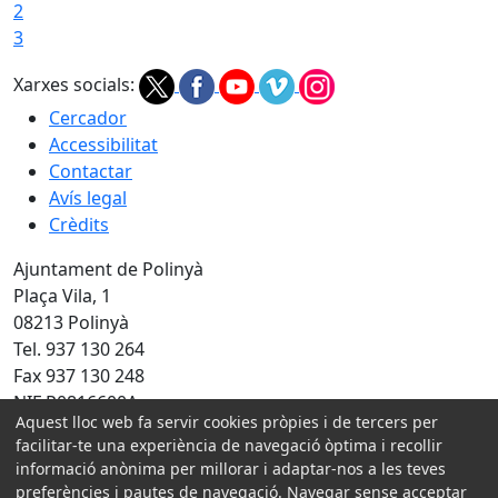
2
3
Xarxes socials:
Cercador
Accessibilitat
Contactar
Avís legal
Crèdits
Ajuntament de Polinyà
Plaça Vila, 1
08213 Polinyà
Tel. 937 130 264
Fax 937 130 248
NIF P0816600A
Aquest lloc web fa servir cookies pròpies i de tercers per
Amb la col·laboració de:
facilitar-te una experiència de navegació òptima i recollir
informació anònima per millorar i adaptar-nos a les teves
preferències i pautes de navegació. Navegar sense acceptar