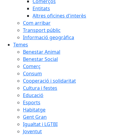
Comerços
Entitats
Altres oficines d'interès
Com arribar
Transport públic
Informació geogràfica
Temes
Benestar Animal
Benestar Social
Comerç
Consum
Cooperació i solidaritat
Cultura i festes
Educació
Esports
Habitatge
Gent Gran
Igualtat i LGTBI
Joventut