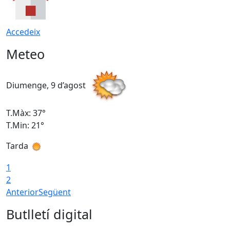
Accedeix
Meteo
Diumenge, 9 d’agost
D
T.Màx: 37°
T
T.Min: 21°
T
Tarda
T
1
2
Anterior
Següent
Butlletí digital