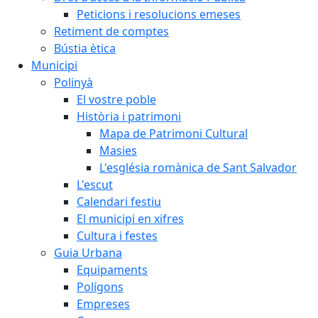
Peticions i resolucions emeses
Retiment de comptes
Bústia ètica
Municipi
Polinyà
El vostre poble
Història i patrimoni
Mapa de Patrimoni Cultural
Masies
L'església romànica de Sant Salvador
L'escut
Calendari festiu
El municipi en xifres
Cultura i festes
Guia Urbana
Equipaments
Polígons
Empreses