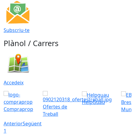
Subscriu-te
Plànol / Carrers
Accedeix
HelpGuau
Bress
Ofertes de
Compraprop
Munic
Treball
Anterior
Següent
1