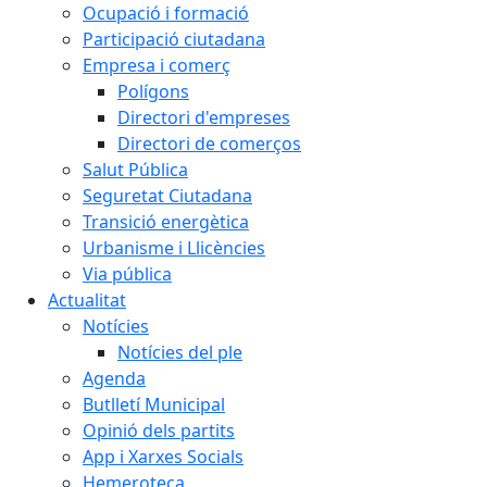
Ocupació i formació
Participació ciutadana
Empresa i comerç
Polígons
Directori d'empreses
Directori de comerços
Salut Pública
Seguretat Ciutadana
Transició energètica
Urbanisme i Llicències
Via pública
Actualitat
Notícies
Notícies del ple
Agenda
Butlletí Municipal
Opinió dels partits
App i Xarxes Socials
Hemeroteca