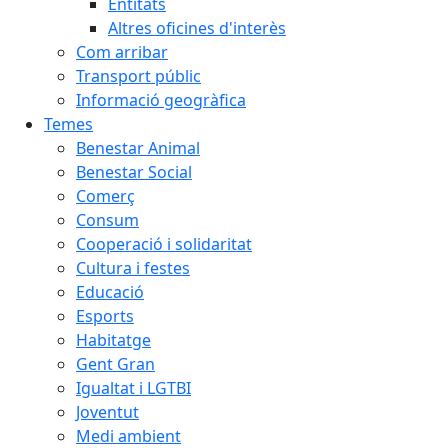
Entitats
Altres oficines d'interès
Com arribar
Transport públic
Informació geogràfica
Temes
Benestar Animal
Benestar Social
Comerç
Consum
Cooperació i solidaritat
Cultura i festes
Educació
Esports
Habitatge
Gent Gran
Igualtat i LGTBI
Joventut
Medi ambient