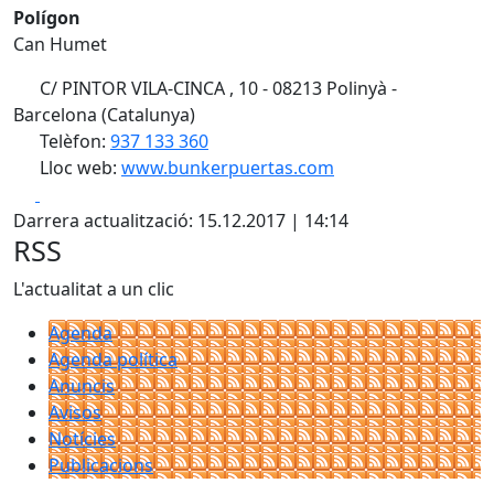
Polígon
Can Humet
C/ PINTOR VILA-CINCA , 10 - 08213 Polinyà -
Barcelona (Catalunya)
Telèfon:
937 133 360
Lloc web:
www.bunkerpuertas.com
Facebook
X
Darrera actualització: 15.12.2017 | 14:14
RSS
L'actualitat a un clic
Agenda
Agenda política
Anuncis
Avisos
Notícies
Publicacions