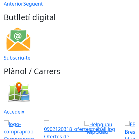
Anterior
Següent
Butlletí digital
Subscriu-te
Plànol / Carrers
Accedeix
HelpGuau
Bress
Ofertes de
Compraprop