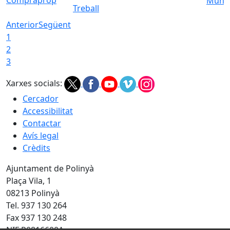
Munic
Treball
Anterior
Següent
1
2
3
Xarxes socials:
Cercador
Accessibilitat
Contactar
Avís legal
Crèdits
Ajuntament de Polinyà
Plaça Vila, 1
08213 Polinyà
Tel. 937 130 264
Fax 937 130 248
NIF P0816600A