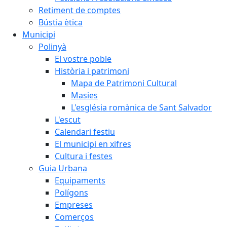
Retiment de comptes
Bústia ètica
Municipi
Polinyà
El vostre poble
Història i patrimoni
Mapa de Patrimoni Cultural
Masies
L'església romànica de Sant Salvador
L'escut
Calendari festiu
El municipi en xifres
Cultura i festes
Guia Urbana
Equipaments
Polígons
Empreses
Comerços