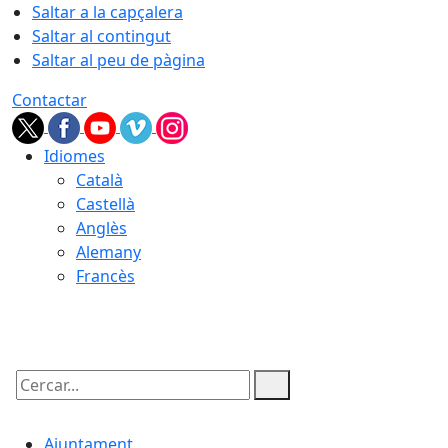
Saltar a la capçalera
Saltar al contingut
Saltar al peu de pàgina
Contactar
Idiomes
Català
Castellà
Anglès
Alemany
Francès
09.08.2026 | 10:06
Cercar:
Ajuntament