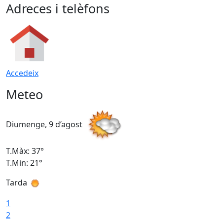
Adreces i telèfons
Accedeix
Meteo
Diumenge, 9 d’agost
D
T.Màx: 37°
T
T.Min: 21°
T
Tarda
T
1
2