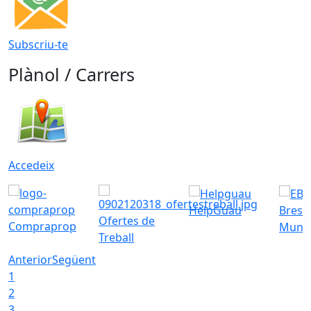
Subscriu-te
Plànol / Carrers
Accedeix
HelpGuau
Bress
Ofertes de
Compraprop
Munic
Treball
Anterior
Següent
1
2
3