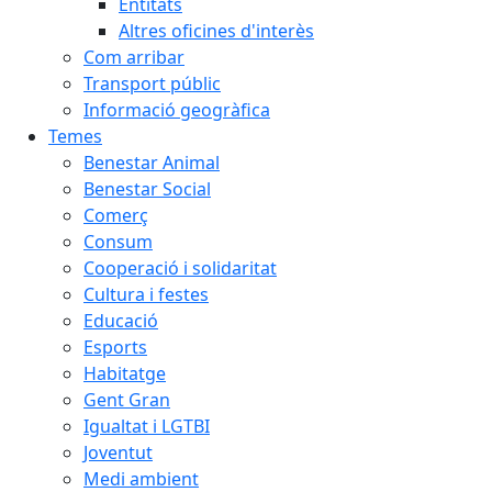
Entitats
Altres oficines d'interès
Com arribar
Transport públic
Informació geogràfica
Temes
Benestar Animal
Benestar Social
Comerç
Consum
Cooperació i solidaritat
Cultura i festes
Educació
Esports
Habitatge
Gent Gran
Igualtat i LGTBI
Joventut
Medi ambient