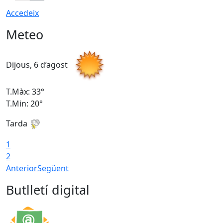
Accedeix
Meteo
Dijous, 6 d’agost
D
T.Màx: 33°
T
T.Min: 20°
T
Tarda
1
2
Anterior
Següent
Butlletí digital