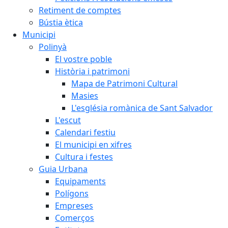
Retiment de comptes
Bústia ètica
Municipi
Polinyà
El vostre poble
Història i patrimoni
Mapa de Patrimoni Cultural
Masies
L'església romànica de Sant Salvador
L'escut
Calendari festiu
El municipi en xifres
Cultura i festes
Guia Urbana
Equipaments
Polígons
Empreses
Comerços