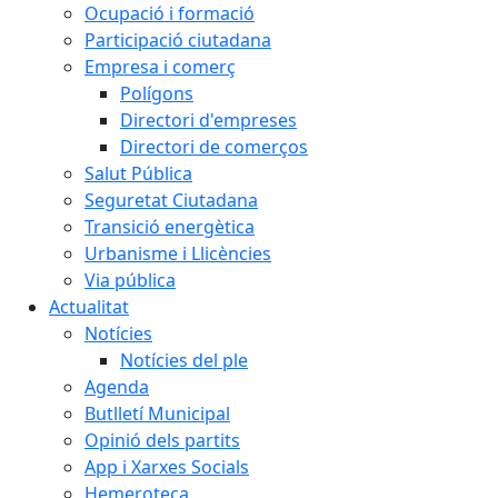
Ocupació i formació
Participació ciutadana
Empresa i comerç
Polígons
Directori d'empreses
Directori de comerços
Salut Pública
Seguretat Ciutadana
Transició energètica
Urbanisme i Llicències
Via pública
Actualitat
Notícies
Notícies del ple
Agenda
Butlletí Municipal
Opinió dels partits
App i Xarxes Socials
Hemeroteca