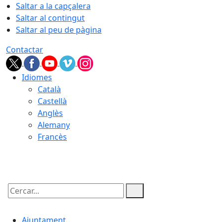
Saltar a la capçalera
Saltar al contingut
Saltar al peu de pàgina
Contactar
Idiomes
Català
Castellà
Anglès
Alemany
Francès
06.08.2026 | 09:42
Cercar:
Ajuntament