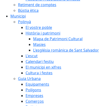
Retiment de comptes
Bústia ètica
Municipi
Polinyà
El vostre poble
Història i patrimoni
Mapa de Patrimoni Cultural
Masies
L'església romànica de Sant Salvador
L'escut
Calendari festiu
El municipi en xifres
Cultura i festes
Guia Urbana
Equipaments
Polígons
Empreses
Comerços