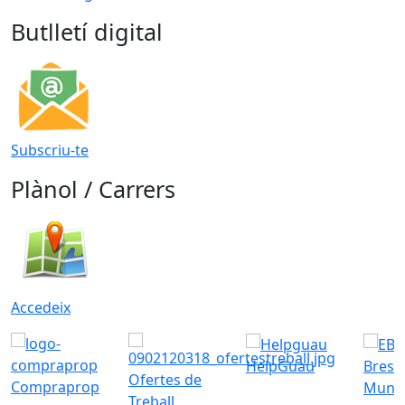
Butlletí digital
Subscriu-te
Plànol / Carrers
Accedeix
HelpGuau
Bress
Ofertes de
Compraprop
Munic
Treball