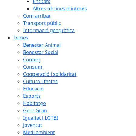
Entitats
Altres oficines d'interès
Com arribar
Transport públic
Informació geogràfica
Temes
Benestar Animal
Benestar Social
Comerç
Consum
Cooperació i solidaritat
Cultura i festes
Educació
Esports
Habitatge
Gent Gran
Igualtat i LGTBI
Joventut
Medi ambient