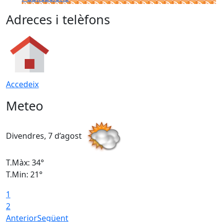
Adreces i telèfons
Accedeix
Meteo
Divendres, 7 d’agost
D
T.Màx: 34°
T
T.Min: 21°
T
1
T
2
Anterior
Següent