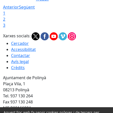
Anterior
Següent
1
2
3
Xarxes socials:
Cercador
Accessibilitat
Contactar
Avís legal
Crèdits
Ajuntament de Polinyà
Plaça Vila, 1
08213 Polinyà
Tel. 937 130 264
Fax 937 130 248
NIF P0816600A
Aquest lloc web fa servir cookies pròpies i de tercers per