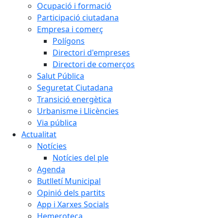
Ocupació i formació
Participació ciutadana
Empresa i comerç
Polígons
Directori d'empreses
Directori de comerços
Salut Pública
Seguretat Ciutadana
Transició energètica
Urbanisme i Llicències
Via pública
Actualitat
Notícies
Notícies del ple
Agenda
Butlletí Municipal
Opinió dels partits
App i Xarxes Socials
Hemeroteca