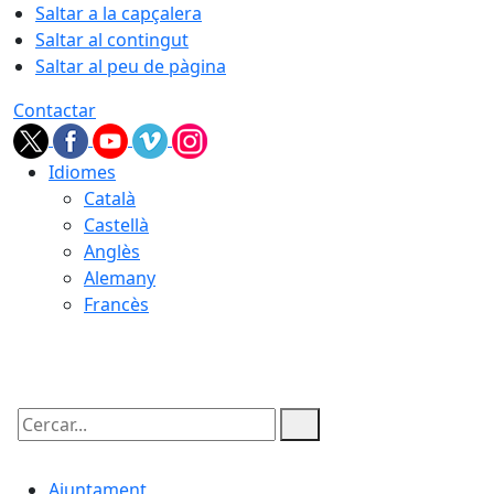
Saltar a la capçalera
Saltar al contingut
Saltar al peu de pàgina
Contactar
Idiomes
Català
Castellà
Anglès
Alemany
Francès
07.08.2026 | 06:43
Cercar:
Ajuntament