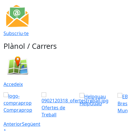
Subscriu-te
Plànol / Carrers
Accedeix
HelpGuau
Bress
Ofertes de
Compraprop
Munic
Treball
Anterior
Següent