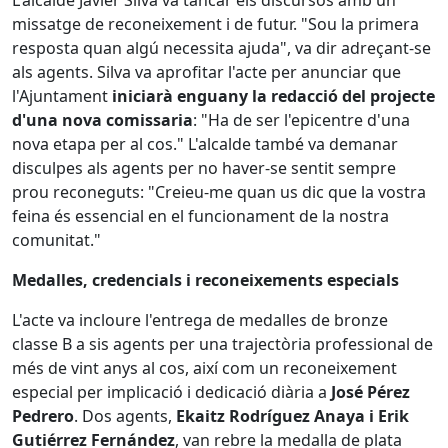
L'alcalde Javier Silva va tancar els discursos amb un
missatge de reconeixement i de futur. "Sou la primera
resposta quan algú necessita ajuda", va dir adreçant-se
als agents. Silva va aprofitar l'acte per anunciar que
l'Ajuntament
iniciarà enguany la redacció del projecte
d'una nova comissaria
: "Ha de ser l'epicentre d'una
nova etapa per al cos." L'alcalde també va demanar
disculpes als agents per no haver-se sentit sempre
prou reconeguts: "Creieu-me quan us dic que la vostra
feina és essencial en el funcionament de la nostra
comunitat."
Medalles, credencials i reconeixements especials
L'acte va incloure l'entrega de medalles de bronze
classe B a sis agents per una trajectòria professional de
més de vint anys al cos, així com un reconeixement
especial per implicació i dedicació diària a
José Pérez
Pedrero
. Dos agents,
Ekaitz Rodríguez Anaya i Erik
Gutiérrez Fernández
, van rebre la medalla de plata