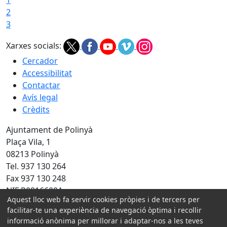
1
2
3
Xarxes socials:
Cercador
Accessibilitat
Contactar
Avís legal
Crèdits
Ajuntament de Polinyà
Plaça Vila, 1
08213 Polinyà
Tel. 937 130 264
Fax 937 130 248
NIF P0816600A
Aquest lloc web fa servir cookies pròpies i de tercers per
facilitar-te una experiència de navegació òptima i recollir
Amb la col·laboració de:
informació anònima per millorar i adaptar-nos a les teves