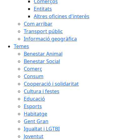
Comerços
Entitats
Altres oficines d'interès
Com arribar
Transport públic
Informació geogràfica
Temes
Benestar Animal
Benestar Social
Comerç
Consum
Cooperació i solidaritat
Cultura i festes
Educació
Esports
Habitatge
Gent Gran
Igualtat i LGTBI
Joventut