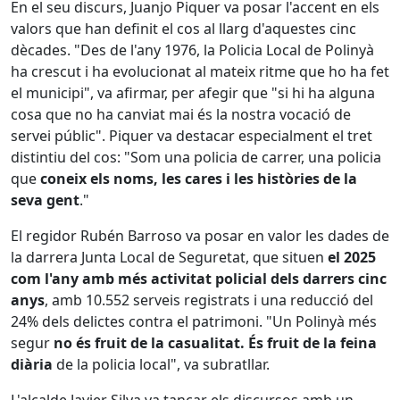
En el seu discurs, Juanjo Piquer va posar l'accent en els
valors que han definit el cos al llarg d'aquestes cinc
dècades. "Des de l'any 1976, la Policia Local de Polinyà
ha crescut i ha evolucionat al mateix ritme que ho ha fet
el municipi", va afirmar, per afegir que "si hi ha alguna
cosa que no ha canviat mai és la nostra vocació de
servei públic". Piquer va destacar especialment el tret
distintiu del cos: "Som una policia de carrer, una policia
que
coneix els noms, les cares i les històries de la
seva gent
."
El regidor Rubén Barroso va posar en valor les dades de
la darrera Junta Local de Seguretat, que situen
el 2025
com l'any amb més activitat policial dels darrers cinc
anys
, amb 10.552 serveis registrats i una reducció del
24% dels delictes contra el patrimoni. "Un Polinyà més
segur
no és fruit de la casualitat. És fruit de la feina
diària
de la policia local", va subratllar.