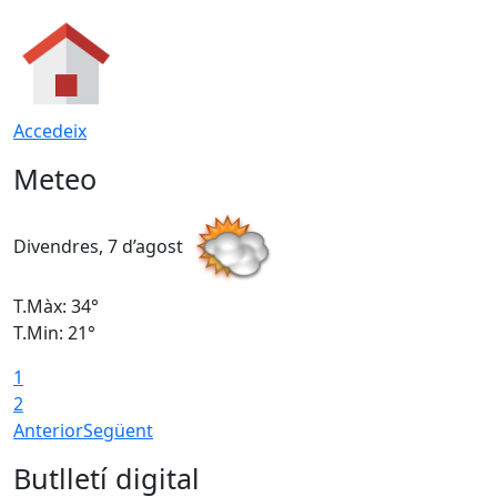
Accedeix
Meteo
Divendres, 7 d’agost
D
T.Màx: 34°
T
T.Min: 21°
T
1
T
2
Anterior
Següent
Butlletí digital