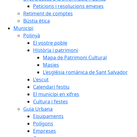
Peticions i resolucions emeses
Retiment de comptes
Bústia ètica
Municipi
Polinyà
El vostre poble
Història i patrimoni
Mapa de Patrimoni Cultural
Masies
L'església romànica de Sant Salvador
L'escut
Calendari festiu
El municipi en xifres
Cultura i festes
Guia Urbana
Equipaments
Polígons
Empreses