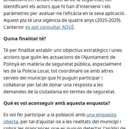
identificant els actors que hi han d'intervenir i els
paràmetres per avaluar-ne l'eficàcia en la seva aplicació.
Aquest pla té una vigència de quatre anys (2025-2029).
L'anterior
es pot consultar AQUÍ
.
Quina finalitat té?
Té per finalitat establir uns objectius estratègics i unes
accions que guiïn les actuacions de l'Ajuntament de
Polinyà en matèria de seguretat pública, especialment
les de la Policia Local, tot coordinant-se amb altres
serveis del municipi que hi puguin participar i
col·laborar per tal de donar una resposta a les
demandes de la ciutadania en termes de seguretat.
Què es vol aconseguir amb aquesta enquesta?
Es vol fer participar a la població amb
una enquesta
oberta
, per tal d'ajustar-se a les realitats del municipi i
cobrir les mancances que es puguin detectar, l'anàlisi de