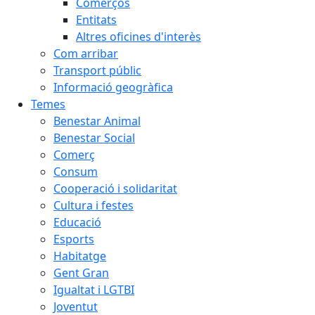
Comerços
Entitats
Altres oficines d'interès
Com arribar
Transport públic
Informació geogràfica
Temes
Benestar Animal
Benestar Social
Comerç
Consum
Cooperació i solidaritat
Cultura i festes
Educació
Esports
Habitatge
Gent Gran
Igualtat i LGTBI
Joventut