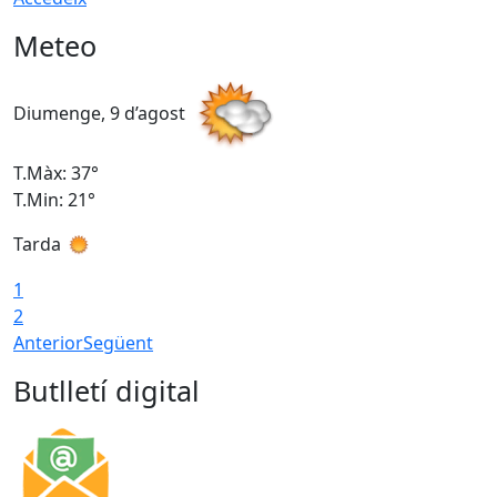
Meteo
Diumenge, 9 d’agost
D
T.Màx: 37°
T
T.Min: 21°
T
Tarda
T
1
2
Anterior
Següent
Butlletí digital