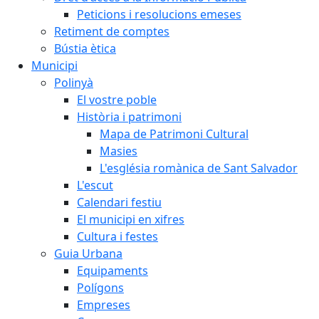
Peticions i resolucions emeses
Retiment de comptes
Bústia ètica
Municipi
Polinyà
El vostre poble
Història i patrimoni
Mapa de Patrimoni Cultural
Masies
L'església romànica de Sant Salvador
L'escut
Calendari festiu
El municipi en xifres
Cultura i festes
Guia Urbana
Equipaments
Polígons
Empreses