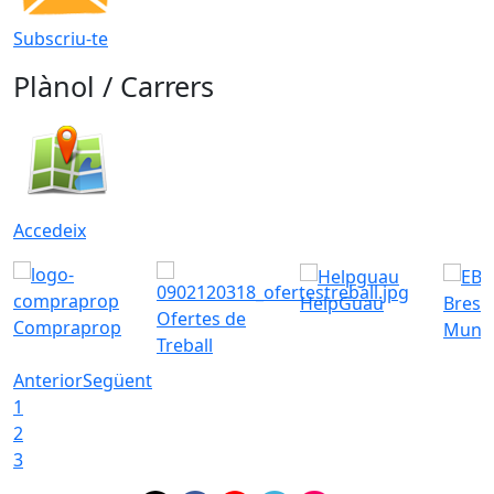
Subscriu-te
Plànol / Carrers
Accedeix
HelpGuau
Bress
Ofertes de
Compraprop
Munic
Treball
Anterior
Següent
1
2
3