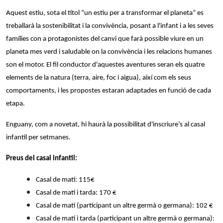
Aquest estiu, sota el títol “un estiu per a transformar el planeta” es
treballarà la sostenibilitat i la convivència, posant a l'infant i a les seves
famílies con a protagonistes del canvi que farà possible viure en un
planeta mes verd i saludable on la convivència i les relacions humanes
son el motor. El fil conductor d'aquestes aventures seran els quatre
elements de la natura (terra, aire, foc i aigua), així com els seus
comportaments, i les propostes estaran adaptades en funció de cada
etapa.
Enguany, com a novetat, hi haurà la possibilitat d'inscriure’s al casal
infantil per setmanes.
Preus del casal infantil:
Casal de matí: 115€
Casal de matí i tarda: 170 €
Casal de matí (participant un altre germà o germana): 102 €
Casal de matí i tarda (participant un altre germà o germana):