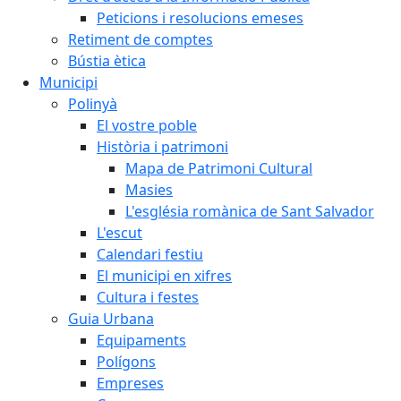
Peticions i resolucions emeses
Retiment de comptes
Bústia ètica
Municipi
Polinyà
El vostre poble
Història i patrimoni
Mapa de Patrimoni Cultural
Masies
L'església romànica de Sant Salvador
L'escut
Calendari festiu
El municipi en xifres
Cultura i festes
Guia Urbana
Equipaments
Polígons
Empreses