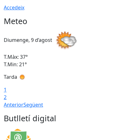
Accedeix
Meteo
Diumenge, 9 d’agost
D
T.Màx: 37°
T
T.Min: 21°
T
Tarda
T
1
2
Anterior
Següent
Butlletí digital