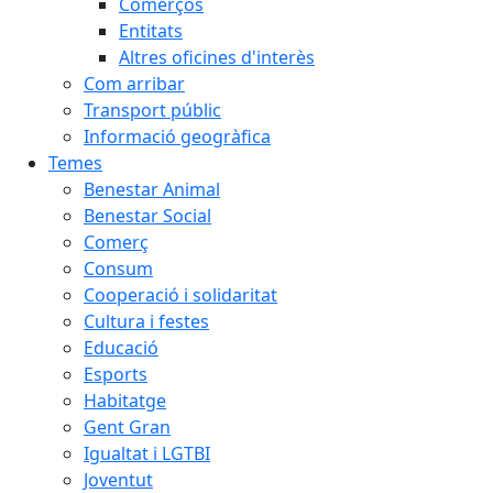
Comerços
Entitats
Altres oficines d'interès
Com arribar
Transport públic
Informació geogràfica
Temes
Benestar Animal
Benestar Social
Comerç
Consum
Cooperació i solidaritat
Cultura i festes
Educació
Esports
Habitatge
Gent Gran
Igualtat i LGTBI
Joventut