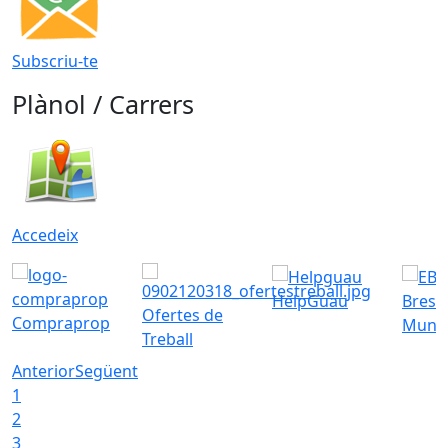
Subscriu-te
Plànol / Carrers
Accedeix
HelpGuau
Bress
Ofertes de
Compraprop
Munic
Treball
Anterior
Següent
1
2
3