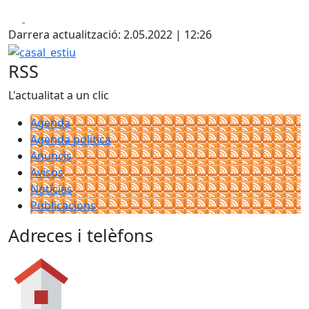
Facebook
X
Darrera actualització: 2.05.2022 | 12:26
casal_estiu
RSS
L'actualitat a un clic
Agenda
Agenda política
Anuncis
Avisos
Notícies
Publicacions
Adreces i telèfons