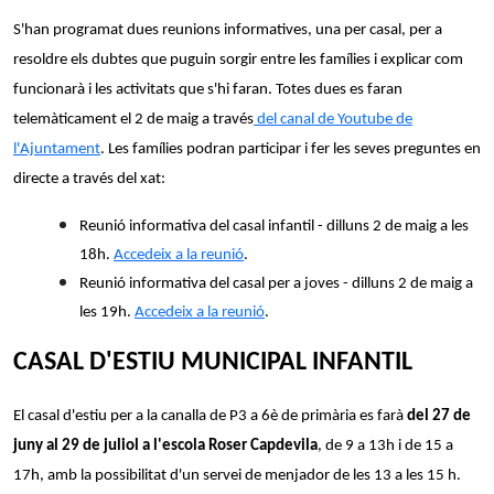
S'han programat dues reunions informatives, una per casal, per a
resoldre els dubtes que puguin sorgir entre les famílies i explicar com
funcionarà i les activitats que s'hi faran. Totes dues es faran
telemàticament el 2 de maig a través
del canal de Youtube de
l'Ajuntament
. Les famílies podran participar i fer les seves preguntes en
directe a través del xat:
Reunió informativa del casal infantil - dilluns 2 de maig a les
18h.
Accedeix a la reunió
.
Reunió informativa del casal per a joves - dilluns 2 de maig a
les 19h.
Accedeix a la reunió
.
CASAL D'ESTIU MUNICIPAL INFANTIL
El casal d'estiu per a la canalla de P3 a 6è de primària es farà
del 27 de
juny al 29 de juliol a l'escola Roser Capdevila
, de 9 a 13h i de 15 a
17h, amb la possibilitat d'un servei de menjador de les 13 a les 15 h.