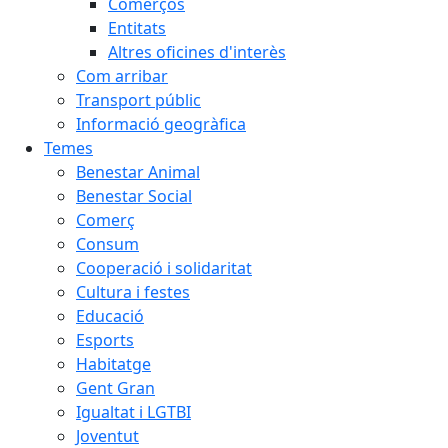
Comerços
Entitats
Altres oficines d'interès
Com arribar
Transport públic
Informació geogràfica
Temes
Benestar Animal
Benestar Social
Comerç
Consum
Cooperació i solidaritat
Cultura i festes
Educació
Esports
Habitatge
Gent Gran
Igualtat i LGTBI
Joventut