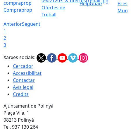
HelpGuau
Bress
Ofertes de
Compraprop
Munic
Treball
Anterior
Següent
1
2
3
Xarxes socials:
Cercador
Accessibilitat
Contactar
Avís legal
Crèdits
Ajuntament de Polinyà
Plaça Vila, 1
08213 Polinyà
Tel. 937 130 264