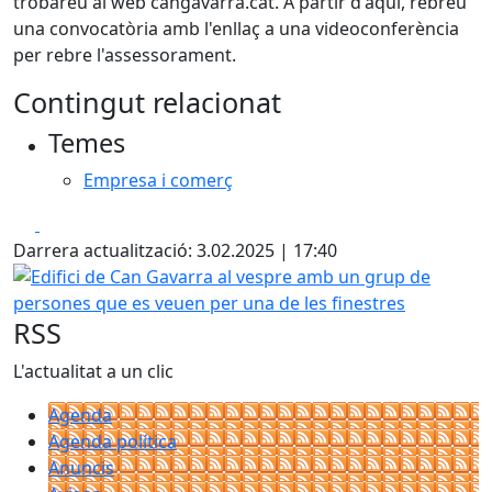
trobareu al web cangavarra.cat. A partir d'aquí, rebreu
una convocatòria amb l'enllaç a una videoconferència
per rebre l'assessorament.
Contingut relacionat
Temes
Empresa i comerç
Facebook
X
Darrera actualització: 3.02.2025 | 17:40
Edifici de Can Gavarra al vespre amb un grup de persones
RSS
L'actualitat a un clic
Agenda
Agenda política
Anuncis