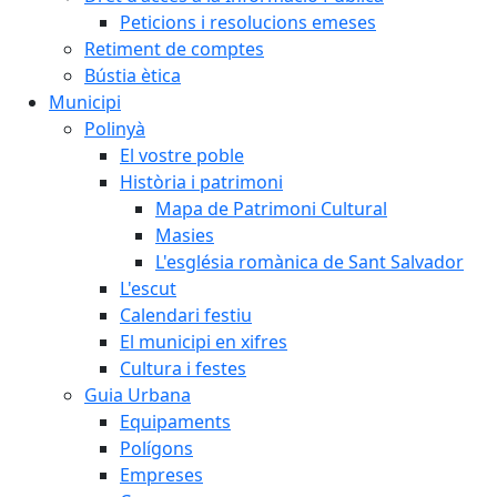
Peticions i resolucions emeses
Retiment de comptes
Bústia ètica
Municipi
Polinyà
El vostre poble
Història i patrimoni
Mapa de Patrimoni Cultural
Masies
L'església romànica de Sant Salvador
L'escut
Calendari festiu
El municipi en xifres
Cultura i festes
Guia Urbana
Equipaments
Polígons
Empreses