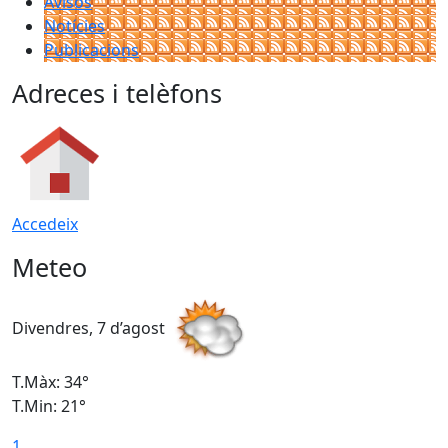
Avisos
Notícies
Publicacions
Adreces i telèfons
Accedeix
Meteo
Divendres, 7 d’agost
D
T.Màx: 34°
T
T.Min: 21°
T
1
T