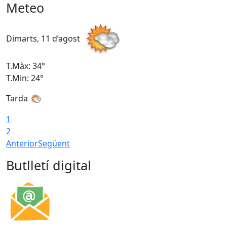
Meteo
Dimarts, 11 d’agost
D
T.Màx: 34°
T
T.Min: 24°
T
Tarda
1
2
Anterior
Següent
Butlletí digital