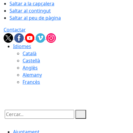
Saltar a la capçalera
Saltar al contingut
Saltar al peu de pàgina
Contactar
Idiomes
Català
Castellà
Anglès
Alemany
Francès
10.08.2026 | 18:53
Cercar:
Ajuntament