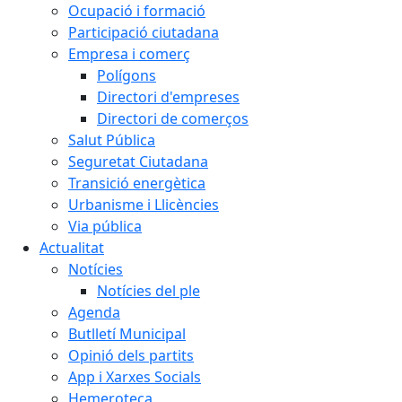
Ocupació i formació
Participació ciutadana
Empresa i comerç
Polígons
Directori d'empreses
Directori de comerços
Salut Pública
Seguretat Ciutadana
Transició energètica
Urbanisme i Llicències
Via pública
Actualitat
Notícies
Notícies del ple
Agenda
Butlletí Municipal
Opinió dels partits
App i Xarxes Socials
Hemeroteca