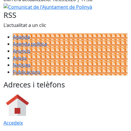
Comunicat de l'Ajuntament de Polinyà
RSS
L'actualitat a un clic
Agenda
Agenda política
Anuncis
Avisos
Notícies
Publicacions
Adreces i telèfons
Accedeix