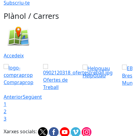
Subscriu-te
Plànol / Carrers
Accedeix
HelpGuau
Bress
Ofertes de
Compraprop
Munic
Treball
Anterior
Següent
1
2
3
Xarxes socials: