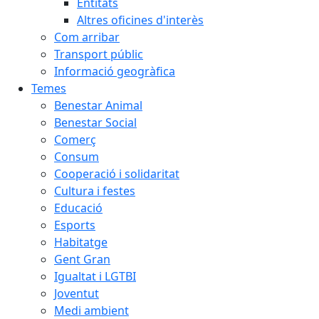
Entitats
Altres oficines d'interès
Com arribar
Transport públic
Informació geogràfica
Temes
Benestar Animal
Benestar Social
Comerç
Consum
Cooperació i solidaritat
Cultura i festes
Educació
Esports
Habitatge
Gent Gran
Igualtat i LGTBI
Joventut
Medi ambient