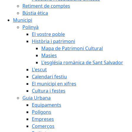
Retiment de comptes
Bústia ètica
Municipi
Polinyà
El vostre poble
Història i patrimoni
Mapa de Patrimoni Cultural
Masies
L'església romànica de Sant Salvador
L'escut
Calendari festiu
El municipi en xifres
Cultura i festes
Guia Urbana
Equipaments
Polígons
Empreses
Comerços