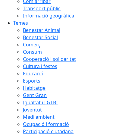
Com arribar
Transport públic
Informació geogràfica
Temes
Benestar Animal
Benestar Social
Comerç
Consum
Cooperació i solidaritat
Cultura i festes
Educació
Esports
Habitatge
Gent Gran
Igualtat i LGTBI
Joventut
Medi ambient
Ocupació i formació
Participació ciutadana