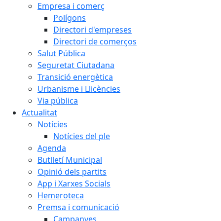
Empresa i comerç
Polígons
Directori d'empreses
Directori de comerços
Salut Pública
Seguretat Ciutadana
Transició energètica
Urbanisme i Llicències
Via pública
Actualitat
Notícies
Notícies del ple
Agenda
Butlletí Municipal
Opinió dels partits
App i Xarxes Socials
Hemeroteca
Premsa i comunicació
Campanyes