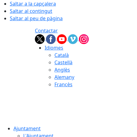
Saltar a la capçalera
Saltar al contingut
Saltar al peu de pàgina
Contactar
Idiomes
Català
Castellà
Anglès
Alemany
Francès
07.08.2026 | 10:24
Ajuntament
L'Ajuntament