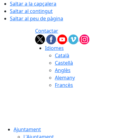
Saltar a la capçalera
Saltar al contingut
Saltar al peu de pàgina
Contactar
Idiomes
Català
Castellà
Anglès
Alemany
Francès
08.08.2026 | 09:24
Ajuntament
L'Ajuntament