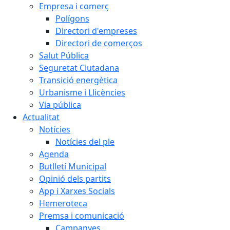
Empresa i comerç
Polígons
Directori d'empreses
Directori de comerços
Salut Pública
Seguretat Ciutadana
Transició energètica
Urbanisme i Llicències
Via pública
Actualitat
Notícies
Notícies del ple
Agenda
Butlletí Municipal
Opinió dels partits
App i Xarxes Socials
Hemeroteca
Premsa i comunicació
Campanyes