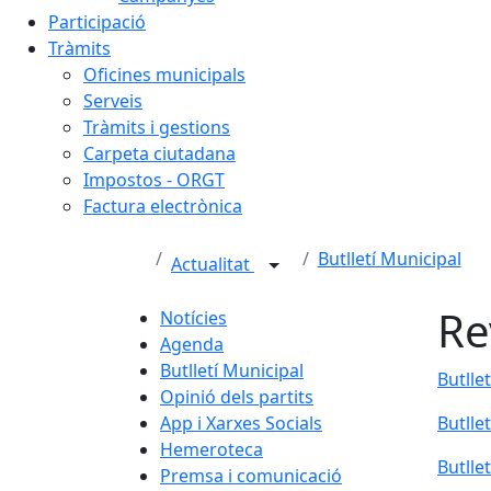
Participació
Tràmits
Oficines municipals
Serveis
Tràmits i gestions
Carpeta ciutadana
Impostos - ORGT
Factura electrònica
Butlletí Municipal
Actualitat
Re
Notícies
Agenda
Butlletí Municipal
Butlle
Opinió dels partits
App i Xarxes Socials
Butlle
Hemeroteca
Butlle
Premsa i comunicació