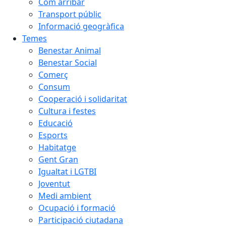
Com arribar
Transport públic
Informació geogràfica
Temes
Benestar Animal
Benestar Social
Comerç
Consum
Cooperació i solidaritat
Cultura i festes
Educació
Esports
Habitatge
Gent Gran
Igualtat i LGTBI
Joventut
Medi ambient
Ocupació i formació
Participació ciutadana