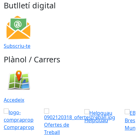
Butlletí digital
Subscriu-te
Plànol / Carrers
Accedeix
HelpGuau
Bress
Ofertes de
Compraprop
Munic
Treball