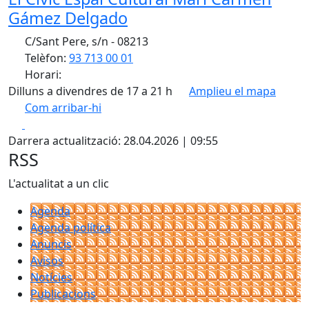
Gámez Delgado
C/Sant Pere, s/n - 08213
Telèfon:
93 713 00 01
Horari:
Dilluns a divendres de 17 a 21 h
Amplieu el mapa
Com arribar-hi
Leaflet
| ©
OpenStreetMap
contributors
Facebook
X
+
Darrera actualització: 28.04.2026 | 09:55
−
RSS
L'actualitat a un clic
Agenda
Agenda política
Anuncis
Avisos
Notícies
Publicacions