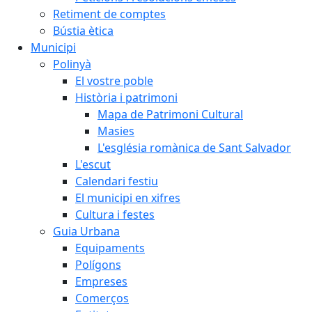
Retiment de comptes
Bústia ètica
Municipi
Polinyà
El vostre poble
Història i patrimoni
Mapa de Patrimoni Cultural
Masies
L'església romànica de Sant Salvador
L'escut
Calendari festiu
El municipi en xifres
Cultura i festes
Guia Urbana
Equipaments
Polígons
Empreses
Comerços