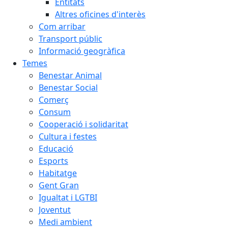
Entitats
Altres oficines d'interès
Com arribar
Transport públic
Informació geogràfica
Temes
Benestar Animal
Benestar Social
Comerç
Consum
Cooperació i solidaritat
Cultura i festes
Educació
Esports
Habitatge
Gent Gran
Igualtat i LGTBI
Joventut
Medi ambient