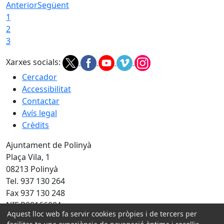
Anterior
Següent
1
2
3
Xarxes socials:
Cercador
Accessibilitat
Contactar
Avís legal
Crèdits
Ajuntament de Polinyà
Plaça Vila, 1
08213 Polinyà
Tel. 937 130 264
Fax 937 130 248
NIF P0816600A
Aquest lloc web fa servir cookies pròpies i de tercers per