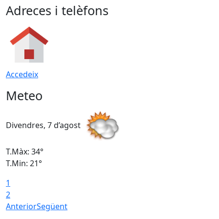
Adreces i telèfons
Accedeix
Meteo
Divendres, 7 d’agost
D
T.Màx: 34°
T
T.Min: 21°
T
1
T
2
Anterior
Següent