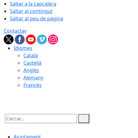
Saltar a la capçalera
Saltar al contingut
Saltar al peu de pàgina
Contactar
Idiomes
Català
Castellà
Anglès
Alemany
Francès
06.08.2026 | 22:00
Cercar:
Ajuntament