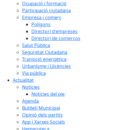
Ocupació i formació
Participació ciutadana
Empresa i comerç
Polígons
Directori d'empreses
Directori de comerços
Salut Pública
Seguretat Ciutadana
Transició energètica
Urbanisme i Llicències
Via pública
Actualitat
Notícies
Notícies del ple
Agenda
Butlletí Municipal
Opinió dels partits
App i Xarxes Socials
Hemeroteca