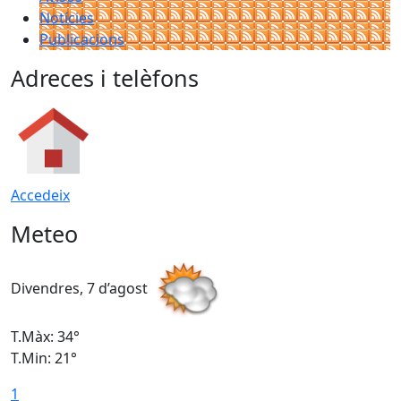
Notícies
Publicacions
Adreces i telèfons
Accedeix
Meteo
Divendres, 7 d’agost
D
T.Màx: 34°
T
T.Min: 21°
T
1
T