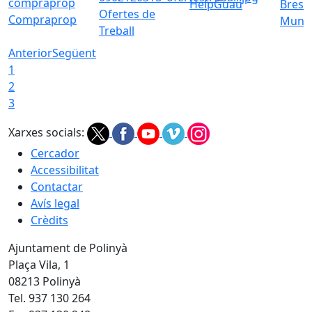
HelpGuau
Bress
Ofertes de
Compraprop
Munic
Treball
Anterior
Següent
1
2
3
Xarxes socials:
Cercador
Accessibilitat
Contactar
Avís legal
Crèdits
Ajuntament de Polinyà
Plaça Vila, 1
08213 Polinyà
Tel. 937 130 264