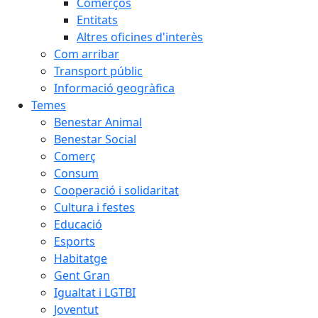
Comerços
Entitats
Altres oficines d'interès
Com arribar
Transport públic
Informació geogràfica
Temes
Benestar Animal
Benestar Social
Comerç
Consum
Cooperació i solidaritat
Cultura i festes
Educació
Esports
Habitatge
Gent Gran
Igualtat i LGTBI
Joventut