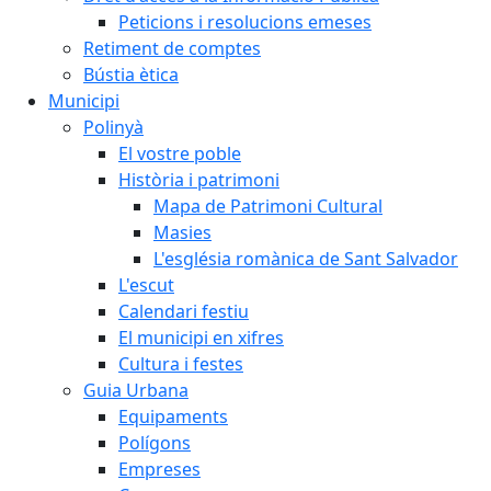
Peticions i resolucions emeses
Retiment de comptes
Bústia ètica
Municipi
Polinyà
El vostre poble
Història i patrimoni
Mapa de Patrimoni Cultural
Masies
L'església romànica de Sant Salvador
L'escut
Calendari festiu
El municipi en xifres
Cultura i festes
Guia Urbana
Equipaments
Polígons
Empreses