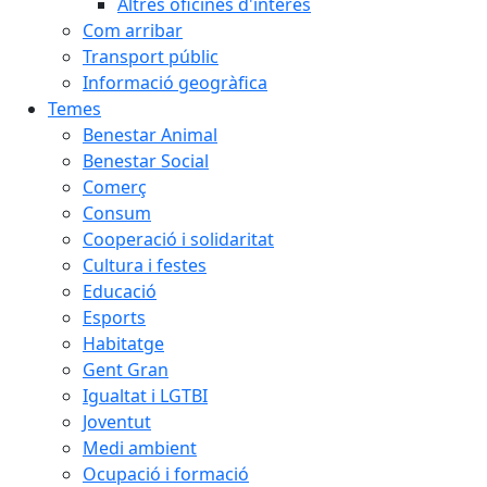
Altres oficines d'interès
Com arribar
Transport públic
Informació geogràfica
Temes
Benestar Animal
Benestar Social
Comerç
Consum
Cooperació i solidaritat
Cultura i festes
Educació
Esports
Habitatge
Gent Gran
Igualtat i LGTBI
Joventut
Medi ambient
Ocupació i formació