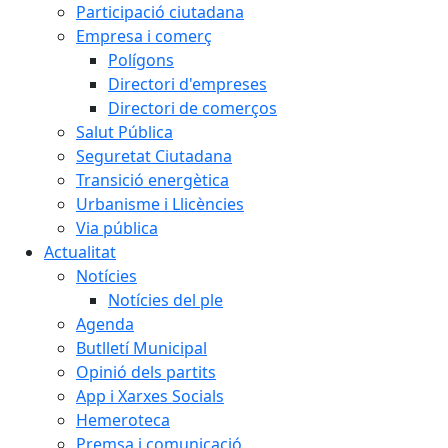
Participació ciutadana
Empresa i comerç
Polígons
Directori d'empreses
Directori de comerços
Salut Pública
Seguretat Ciutadana
Transició energètica
Urbanisme i Llicències
Via pública
Actualitat
Notícies
Notícies del ple
Agenda
Butlletí Municipal
Opinió dels partits
App i Xarxes Socials
Hemeroteca
Premsa i comunicació