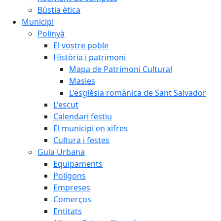
Bústia ètica
Municipi
Polinyà
El vostre poble
Història i patrimoni
Mapa de Patrimoni Cultural
Masies
L'església romànica de Sant Salvador
L'escut
Calendari festiu
El municipi en xifres
Cultura i festes
Guia Urbana
Equipaments
Polígons
Empreses
Comerços
Entitats