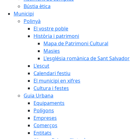
Bústia ètica
Municipi
Polinyà
El vostre poble
Història i patrimoni
Mapa de Patrimoni Cultural
Masies
L'església romànica de Sant Salvador
L'escut
Calendari festiu
El municipi en xifres
Cultura i festes
Guia Urbana
Equipaments
Polígons
Empreses
Comerços
Entitats