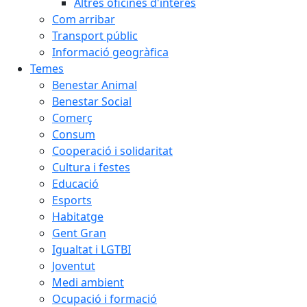
Altres oficines d'interès
Com arribar
Transport públic
Informació geogràfica
Temes
Benestar Animal
Benestar Social
Comerç
Consum
Cooperació i solidaritat
Cultura i festes
Educació
Esports
Habitatge
Gent Gran
Igualtat i LGTBI
Joventut
Medi ambient
Ocupació i formació