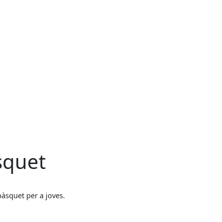
squet
 bàsquet per a joves.