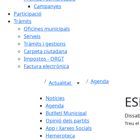
Campanyes
Participació
Tràmits
Oficines municipals
Serveis
Tràmits i gestions
Carpeta ciutadana
Impostos - ORGT
Factura electrònica
Agenda
Actualitat
ES
Notícies
Agenda
Butlletí Municipal
Dissab
Opinió dels partits
Treu el
App i Xarxes Socials
Hemeroteca