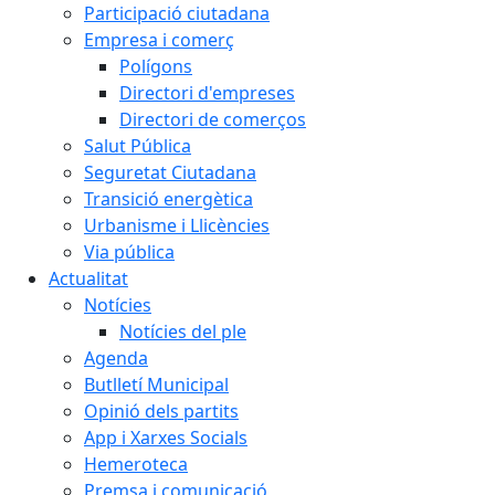
Participació ciutadana
Empresa i comerç
Polígons
Directori d'empreses
Directori de comerços
Salut Pública
Seguretat Ciutadana
Transició energètica
Urbanisme i Llicències
Via pública
Actualitat
Notícies
Notícies del ple
Agenda
Butlletí Municipal
Opinió dels partits
App i Xarxes Socials
Hemeroteca
Premsa i comunicació