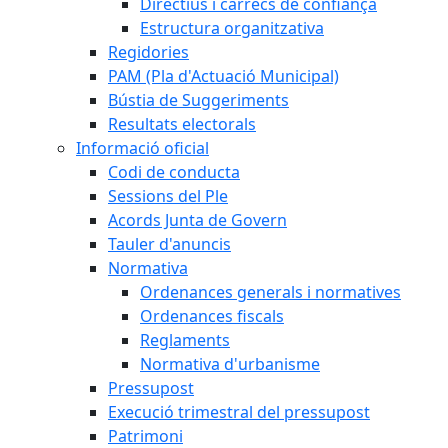
Directius i càrrecs de confiança
Estructura organitzativa
Regidories
PAM (Pla d'Actuació Municipal)
Bústia de Suggeriments
Resultats electorals
Informació oficial
Codi de conducta
Sessions del Ple
Acords Junta de Govern
Tauler d'anuncis
Normativa
Ordenances generals i normatives
Ordenances fiscals
Reglaments
Normativa d'urbanisme
Pressupost
Execució trimestral del pressupost
Patrimoni