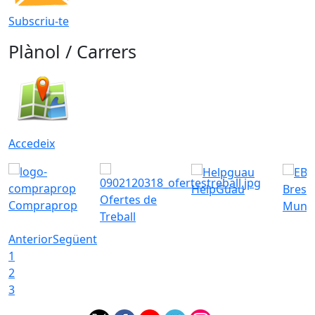
Subscriu-te
Plànol / Carrers
Accedeix
HelpGuau
Bress
Ofertes de
Compraprop
Munic
Treball
Anterior
Següent
1
2
3