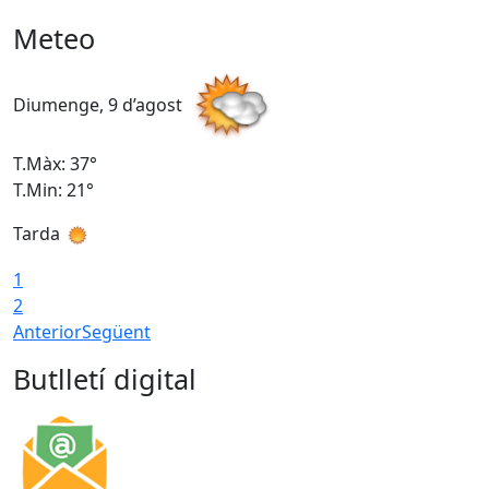
Meteo
Diumenge, 9 d’agost
D
T.Màx: 37°
T
T.Min: 21°
T
Tarda
T
1
2
Anterior
Següent
Butlletí digital