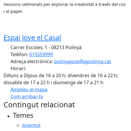
Sessions setmanals per explorar la creativitat a través del cos
i el paper.
Espai Jove el Casal
Carrer Escoles, 1 - 08213 Polinyà
Telèfon:
615559999
Adreça electrònica:
polinyajove@ajpolinya.cat
Horari:
Dilluns a Dijous de 16 a 20 h; divendres de 16 a 22 h;
dissabte de 17 a 22 h i diumenge de 17 a 21 h.
Amplieu el mapa
Com arribar-hi
Leaflet
| ©
OpenStreetMap
contributors
Contingut relacionat
+
Temes
−
Joventut