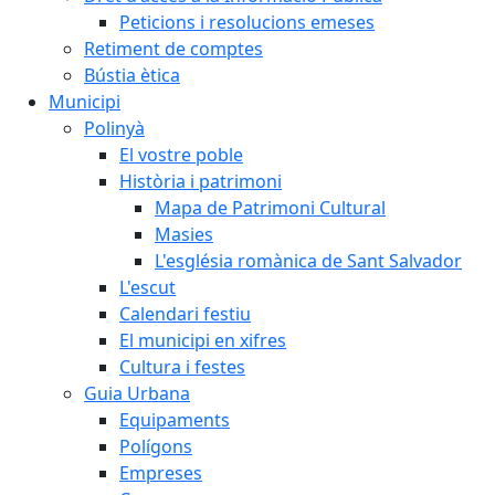
Peticions i resolucions emeses
Retiment de comptes
Bústia ètica
Municipi
Polinyà
El vostre poble
Història i patrimoni
Mapa de Patrimoni Cultural
Masies
L'església romànica de Sant Salvador
L'escut
Calendari festiu
El municipi en xifres
Cultura i festes
Guia Urbana
Equipaments
Polígons
Empreses