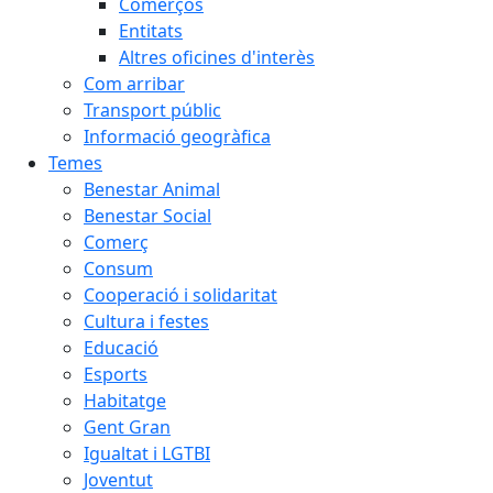
Comerços
Entitats
Altres oficines d'interès
Com arribar
Transport públic
Informació geogràfica
Temes
Benestar Animal
Benestar Social
Comerç
Consum
Cooperació i solidaritat
Cultura i festes
Educació
Esports
Habitatge
Gent Gran
Igualtat i LGTBI
Joventut