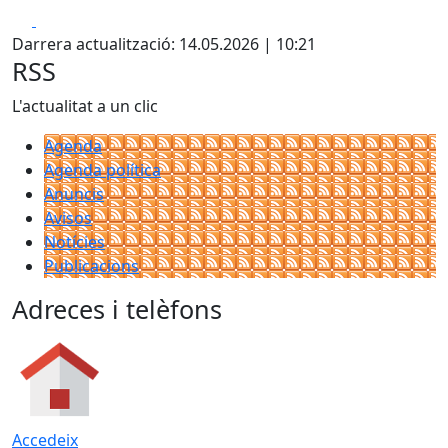
Facebook
X
Darrera actualització: 14.05.2026 | 10:21
RSS
L'actualitat a un clic
Agenda
Agenda política
Anuncis
Avisos
Notícies
Publicacions
Adreces i telèfons
Accedeix