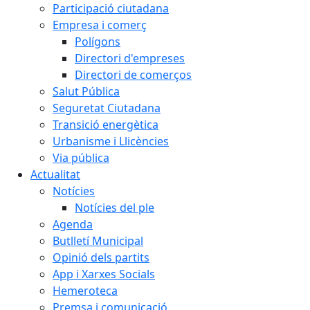
Participació ciutadana
Empresa i comerç
Polígons
Directori d'empreses
Directori de comerços
Salut Pública
Seguretat Ciutadana
Transició energètica
Urbanisme i Llicències
Via pública
Actualitat
Notícies
Notícies del ple
Agenda
Butlletí Municipal
Opinió dels partits
App i Xarxes Socials
Hemeroteca
Premsa i comunicació