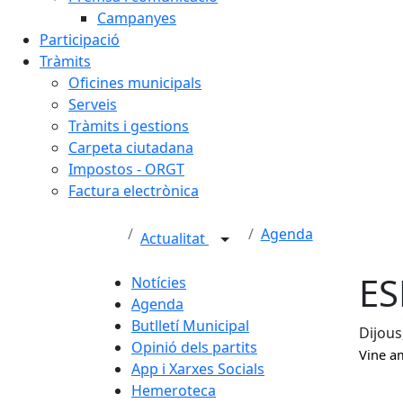
Campanyes
Participació
Tràmits
Oficines municipals
Serveis
Tràmits i gestions
Carpeta ciutadana
Impostos - ORGT
Factura electrònica
Agenda
Actualitat
ES
Notícies
Agenda
Butlletí Municipal
Dijous
Opinió dels partits
Vine am
App i Xarxes Socials
Hemeroteca