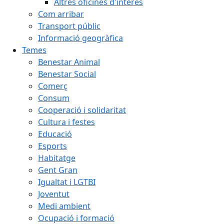
Altres oficines d'interès
Com arribar
Transport públic
Informació geogràfica
Temes
Benestar Animal
Benestar Social
Comerç
Consum
Cooperació i solidaritat
Cultura i festes
Educació
Esports
Habitatge
Gent Gran
Igualtat i LGTBI
Joventut
Medi ambient
Ocupació i formació