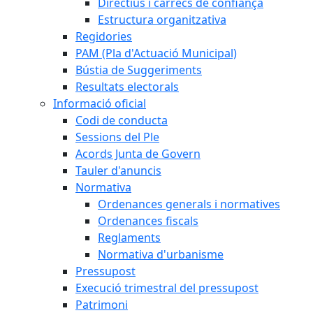
Directius i càrrecs de confiança
Estructura organitzativa
Regidories
PAM (Pla d'Actuació Municipal)
Bústia de Suggeriments
Resultats electorals
Informació oficial
Codi de conducta
Sessions del Ple
Acords Junta de Govern
Tauler d'anuncis
Normativa
Ordenances generals i normatives
Ordenances fiscals
Reglaments
Normativa d'urbanisme
Pressupost
Execució trimestral del pressupost
Patrimoni