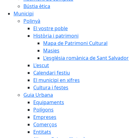
Bústia ètica
Municipi
Polinyà
El vostre poble
Història i patrimoni
Mapa de Patrimoni Cultural
Masies
L'església romànica de Sant Salvador
L'escut
Calendari festiu
El municipi en xifres
Cultura i festes
Guia Urbana
Equipaments
Polígons
Empreses
Comerços
Entitats