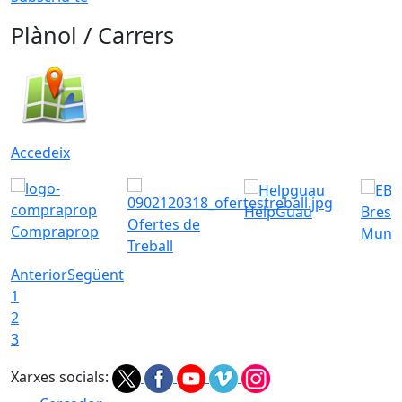
Plànol / Carrers
Accedeix
HelpGuau
Bress
Ofertes de
Compraprop
Munic
Treball
Anterior
Següent
1
2
3
Xarxes socials: