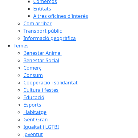
Comerços
Entitats
Altres oficines d'interès
Com arribar
Transport públic
Informació geogràfica
Temes
Benestar Animal
Benestar Social
Comerç
Consum
Cooperació i solidaritat
Cultura i festes
Educació
Esports
Habitatge
Gent Gran
Igualtat i LGTBI
Joventut