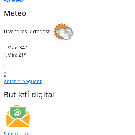
Accedeix
Meteo
Divendres, 7 d’agost
D
T.Màx: 34°
T
T.Min: 21°
T
1
T
2
Anterior
Següent
Butlletí digital
Subscriu-te