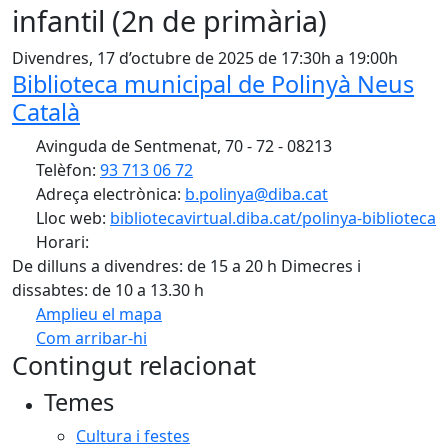
infantil (2n de primària)
Divendres, 17 d’octubre de 2025 de 17:30h a 19:00h
Biblioteca municipal de Polinyà Neus
Català
Avinguda de Sentmenat, 70 - 72 - 08213
Telèfon:
93 713 06 72
Adreça electrònica:
b.polinya@diba.cat
Lloc web:
bibliotecavirtual.diba.cat/polinya-biblioteca
Horari:
De dilluns a divendres: de 15 a 20 h Dimecres i
dissabtes: de 10 a 13.30 h
Amplieu el mapa
Com arribar-hi
Leaflet
| ©
OpenStreetMap
contributors
Contingut relacionat
+
Temes
−
Cultura i festes