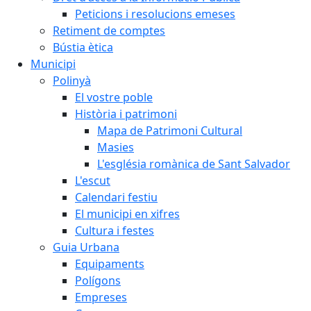
Peticions i resolucions emeses
Retiment de comptes
Bústia ètica
Municipi
Polinyà
El vostre poble
Història i patrimoni
Mapa de Patrimoni Cultural
Masies
L'església romànica de Sant Salvador
L'escut
Calendari festiu
El municipi en xifres
Cultura i festes
Guia Urbana
Equipaments
Polígons
Empreses