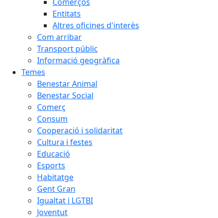
Comerços
Entitats
Altres oficines d'interès
Com arribar
Transport públic
Informació geogràfica
Temes
Benestar Animal
Benestar Social
Comerç
Consum
Cooperació i solidaritat
Cultura i festes
Educació
Esports
Habitatge
Gent Gran
Igualtat i LGTBI
Joventut