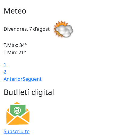
Meteo
Divendres, 7 d’agost
D
T.Màx: 34°
T
T.Min: 21°
T
1
T
2
Anterior
Següent
Butlletí digital
Subscriu-te