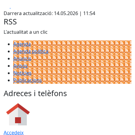
Facebook
X
Darrera actualització: 14.05.2026 | 11:54
RSS
L'actualitat a un clic
Agenda
Agenda política
Anuncis
Avisos
Notícies
Publicacions
Adreces i telèfons
Accedeix