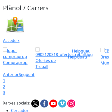
Plànol / Carrers
Accedeix
HelpGuau
Bress
Ofertes de
Compraprop
Munic
Treball
Anterior
Següent
1
2
3
Xarxes socials:
Cercador