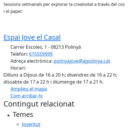
Sessions setmanals per explorar la creativitat a través del cos
i el paper.
Espai Jove el Casal
Carrer Escoles, 1 - 08213 Polinyà
Telèfon:
615559999
Adreça electrònica:
polinyajove@ajpolinya.cat
Horari:
Dilluns a Dijous de 16 a 20 h; divendres de 16 a 22 h;
dissabte de 17 a 22 h i diumenge de 17 a 21 h.
Amplieu el mapa
Com arribar-hi
Leaflet
| ©
OpenStreetMap
contributors
Contingut relacionat
+
Temes
−
Joventut