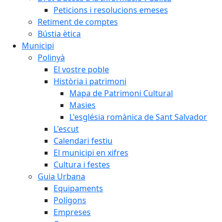
Peticions i resolucions emeses
Retiment de comptes
Bústia ètica
Municipi
Polinyà
El vostre poble
Història i patrimoni
Mapa de Patrimoni Cultural
Masies
L'església romànica de Sant Salvador
L'escut
Calendari festiu
El municipi en xifres
Cultura i festes
Guia Urbana
Equipaments
Polígons
Empreses