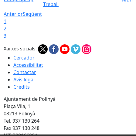
Treball
Anterior
Següent
1
2
3
Xarxes socials:
Cercador
Accessibilitat
Contactar
Avís legal
Crèdits
Ajuntament de Polinyà
Plaça Vila, 1
08213 Polinyà
Tel. 937 130 264
Fax 937 130 248
NIF P0816600A