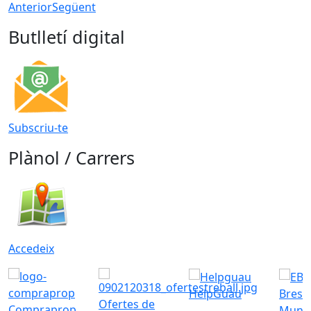
Anterior
Següent
Butlletí digital
Subscriu-te
Plànol / Carrers
Accedeix
HelpGuau
Bress
Ofertes de
Compraprop
Munic