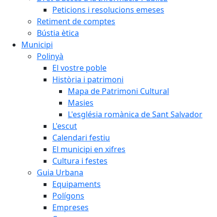
Peticions i resolucions emeses
Retiment de comptes
Bústia ètica
Municipi
Polinyà
El vostre poble
Història i patrimoni
Mapa de Patrimoni Cultural
Masies
L'església romànica de Sant Salvador
L'escut
Calendari festiu
El municipi en xifres
Cultura i festes
Guia Urbana
Equipaments
Polígons
Empreses