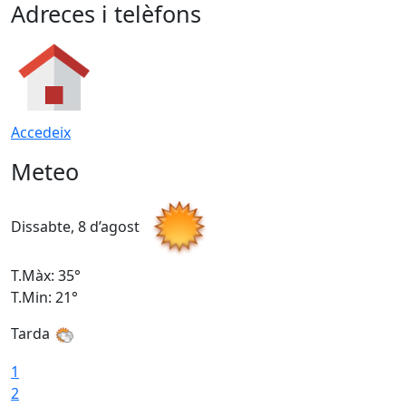
Adreces i telèfons
Accedeix
Meteo
Dissabte, 8 d’agost
D
T.Màx: 35°
T
T.Min: 21°
T
Tarda
1
2