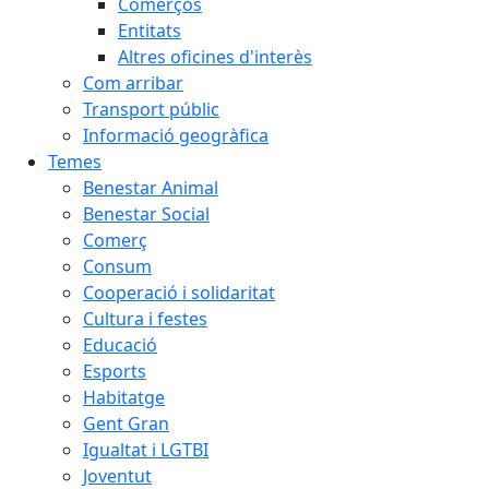
Comerços
Entitats
Altres oficines d'interès
Com arribar
Transport públic
Informació geogràfica
Temes
Benestar Animal
Benestar Social
Comerç
Consum
Cooperació i solidaritat
Cultura i festes
Educació
Esports
Habitatge
Gent Gran
Igualtat i LGTBI
Joventut